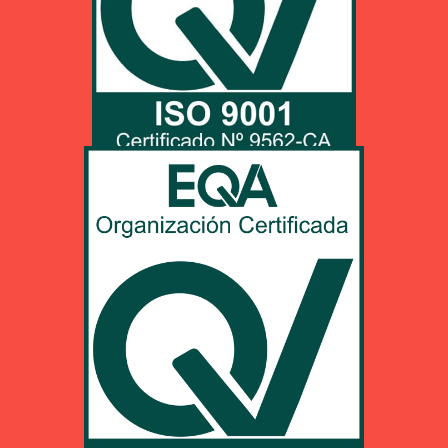
UNE-EN ISO 9001:2015
Decharge pdf
Cliquez ICI pour decharger renseignements en pdf
EN 9100:2018