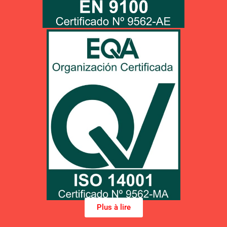
Decharge pdf
Cliquez ICI pour decharger renseignements en pdf
UNE-EN ISO 14001:2015
Plus à lire