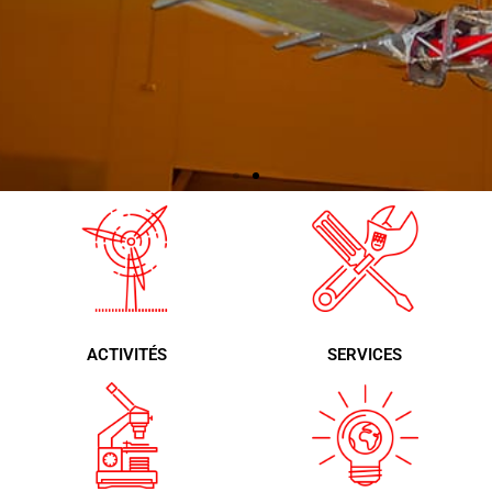
De la qualité et
du
continue
développement
ACTIVITÉS
SERVICES
Technologie 100% espagnole
exportée
dans le monde entier, et
une longue et
bien attestée tradition de
service au client.