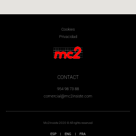
Cookies
Privacidad
CONTACT
954 98 73 88
comercial@mc2insiste.com
Mc2Insiste 2020 © All rights reserved
ESP
|
ENG
|
FRA