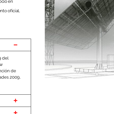
ocio en
o oficial,
9 del
ew
nción de
ades 2009,