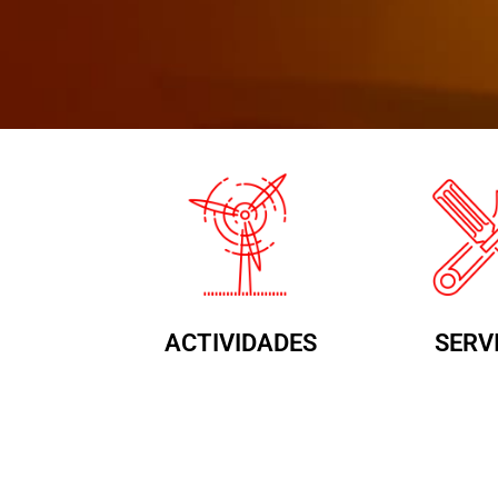
Experiencia
Desde 1991
dedicados al diseño
ACTIVIDADES
SERV
y fabricación de
maquinaria
especializada.