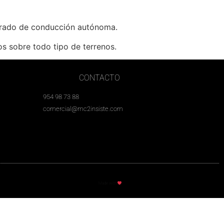
 grado de conducción autónoma.
s sobre todo tipo de terrenos.
CONTACTO
954 98 73 88
comercial@mc2insiste.com
Made with