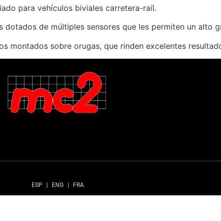
do para vehículos biviales carretera-raíl.
es dotados de múltiples sensores que les permiten un alto
s montados sobre orugas, que rinden excelentes resultado
ESP
|
ENG
|
FRA