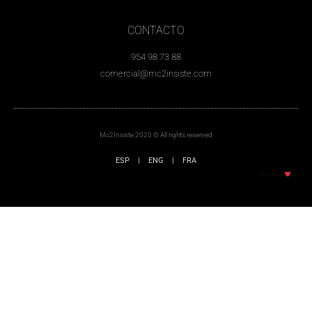
CONTACTO
954 98 73 88
comercial@mc2insiste.com
Mc2Insiste 2020 © All rights reserved
ESP
|
ENG
|
FRA
Made with