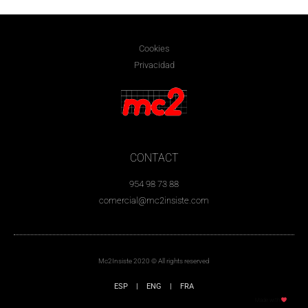
Cookies
Privacidad
CONTACT
954 98 73 88
comercial@mc2insiste.com
Mc2Insiste 2020 © All rights reserved
ESP
|
ENG
|
FRA
Made with