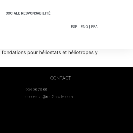
SOCIALE RESPONSABILITÉ
ESP
|
ENG
|
FRA
 fondations pour héliostats et héliotropes y
CONTACT
954 98 73 88
comercial@mc2insiste.com