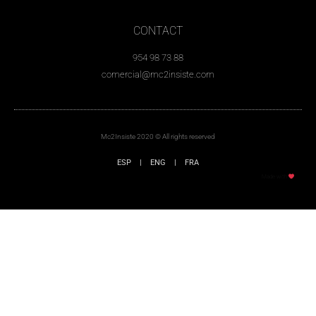
CONTACT
954 98 73 88
comercial@mc2insiste.com
Mc2Insiste 2020 © All rights reserved
ESP
|
ENG
|
FRA
Made with