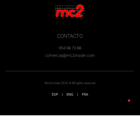
CONTACTO
954 98 73 88
comercial@mc2insiste.com
Mc2Insiste 2020 © All rights reserved
ESP
|
ENG
|
FRA
Made with