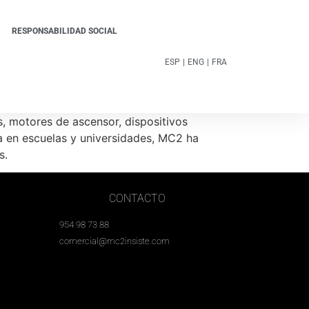
RESPONSABILIDAD SOCIAL
ESP
|
ENG
|
FRA
s, motores de ascensor, dispositivos
ca en escuelas y universidades, MC2 ha
s.
CONTACTO
954 98 73 88
comercial@mc2insiste.com